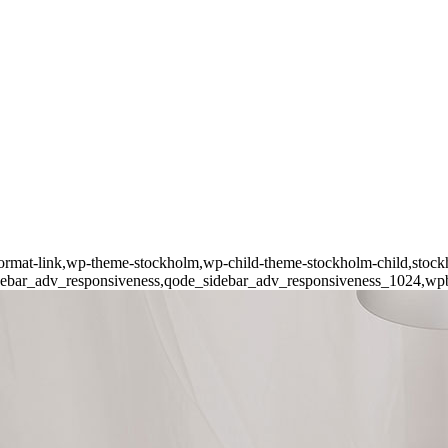
e-format-link,wp-theme-stockholm,wp-child-theme-stockholm-child,stockh
debar_adv_responsiveness,qode_sidebar_adv_responsiveness_1024,wpb