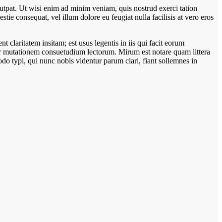
utpat. Ut wisi enim ad minim veniam, quis nostrud exerci tation
tie consequat, vel illum dolore eu feugiat nulla facilisis at vero eros
laritatem insitam; est usus legentis in iis qui facit eorum
itur mutationem consuetudium lectorum. Mirum est notare quam littera
 typi, qui nunc nobis videntur parum clari, fiant sollemnes in