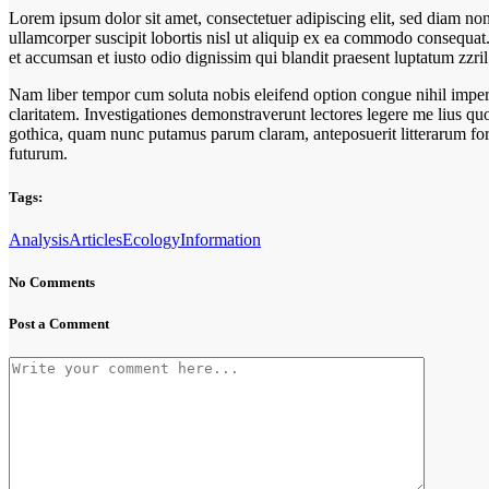
Lorem ipsum dolor sit amet, consectetuer adipiscing elit, sed diam n
ullamcorper suscipit lobortis nisl ut aliquip ex ea commodo consequat. D
et accumsan et iusto odio dignissim qui blandit praesent luptatum zzril d
Nam liber tempor cum soluta nobis eleifend option congue nihil imperd
claritatem. Investigationes demonstraverunt lectores legere me lius q
gothica, quam nunc putamus parum claram, anteposuerit litterarum for
futurum.
Tags:
Analysis
Articles
Ecology
Information
No Comments
Post a Comment