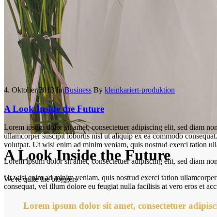
4. Oktober 2013
In
Business
By
kleinkariert-produktion
A Look Inside the Future
Lorem ipsum dolor sit amet, consectetuer adipiscing elit, sed diam n
ullamcorper suscipit lobortis nisl ut aliquip ex ea commodo consequa
volutpat. Ut wisi enim ad minim veniam, quis nostrud exerci tation ull
A Look Inside the Future
Lorem ipsum dolor sit amet, consectetuer adipiscing elit, sed diam n
Ut wisi enim ad minim veniam, quis nostrud exerci tation ullamcorper s
We're quite the bloggers
consequat, vel illum dolore eu feugiat nulla facilisis at vero eros et a
Lorem ipsum dolor sit amet, consectetuer adipisc