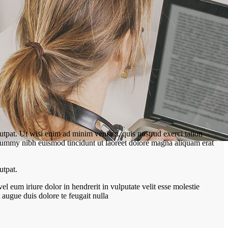
utpat. Ut wisi enim ad minim veniam, quis nostrud exerci tation
onummy nibh euismod tincidunt ut laoreet dolore magna aliquam erat
utpat.
 eum iriure dolor in hendrerit in vulputate velit esse molestie
t augue duis dolore te feugait nulla