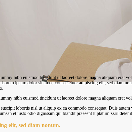
onummy nibh euismod tincidunt ut laoreet dolore magna aliquam erat vol
t. Lorem ipsum dolor sit amet, consectetuer adipiscing elit, sed diam n
a.
onummy nibh euismod tincidunt ut laoreet dolore magna aliquam erat vol
uscipit lobortis nisl ut aliquip ex ea commodo consequat. Duis autem vel
ccumsan et iusto odio dignissim qui blandit praesent luptatum zzril deleni
ing elit, sed diam nonum.