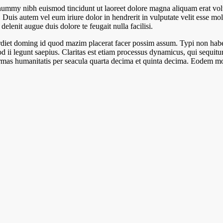
onummy nibh euismod tincidunt ut laoreet dolore magna aliquam erat vol
uis autem vel eum iriure dolor in hendrerit in vulputate velit esse moles
elenit augue duis dolore te feugait nulla facilisi.
iet doming id quod mazim placerat facer possim assum. Typi non habent c
uod ii legunt saepius. Claritas est etiam processus dynamicus, qui sequ
mas humanitatis per seacula quarta decima et quinta decima. Eodem modo